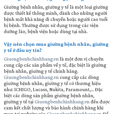
Giường bệnh nhân, giường y tế là một loại giường
được thiết kế thông minh, dành cho những người
bệnh mất khả năng di chuyển hoặc người cao tuổi
bị bệnh. Thường được sử dụng trong các viện
dưỡng lão, bệnh viện hoặc dùng tại nhà.
Vậy nên chọn mua giường bệnh nhân, giường
y tế ở đâu uy tín?
Giuongbenhchinhhang.vn
là một đơn vị chuyên
cung cấp các sản phẩm về y tế, đặc biệt là giường
bệnh nhân, giường y tế chính hãng.
Giuongbenhchinhhang.vn
cung cấp các dòng
giường bệnh nhân, giường y tế có thương hiệu
như: ICHIGO, Lucass, Nakita, Paramount,...
Đặc
biệt các dòng sản phẩm giường bệnh nhân,
giường y tế tại
Giuongbenhchinhhang.vn
đều được
cam kết chất lượng và bảo hành chính hãng khi
mua tại website của
Giuongbenhchinhhang.vn
Để