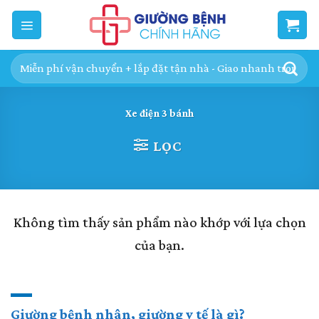
Skip
to
content
Tìm
kiếm:
Xe điện 3 bánh
LỌC
Không tìm thấy sản phẩm nào khớp với lựa chọn
của bạn.
Giường bệnh nhân, giường y tế là gì?