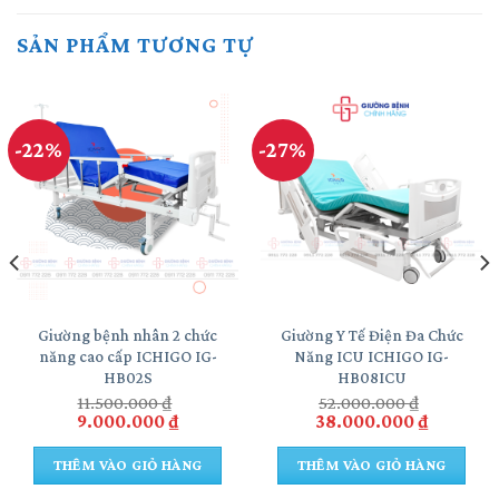
SẢN PHẨM TƯƠNG TỰ
-22%
-27%
Giường bệnh nhân 2 chức
Giường Y Tế Điện Đa Chức
năng cao cấp ICHIGO IG-
Năng ICU ICHIGO IG-
HB02S
HB08ICU
11.500.000
₫
52.000.000
₫
Giá
Giá
Giá
Giá
9.000.000
₫
38.000.000
₫
gốc
hiện
gốc
hiện
là:
tại
là:
tại
THÊM VÀO GIỎ HÀNG
THÊM VÀO GIỎ HÀNG
11.500.000 ₫.
là:
52.000.000 ₫.
là:
000 ₫.
9.000.000 ₫.
38.000.0