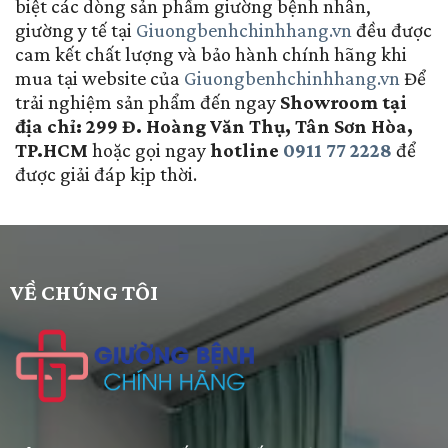
biệt các dòng sản phẩm giường bệnh nhân,
giường y tế tại
Giuongbenhchinhhang.vn
đều được
cam kết chất lượng và bảo hành chính hãng khi
mua tại website của
Giuongbenhchinhhang.vn
Để
trải nghiệm sản phẩm đến ngay
Showroom tại
địa chỉ: 299 Đ. Hoàng Văn Thụ, Tân Sơn Hòa,
TP.HCM
hoặc gọi ngay
hotline
0911 77 2228
để
được giải đáp kịp thời.
VỀ CHÚNG TÔI