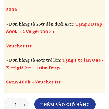
500k
- Đơn hàng từ 25tr đến dưới 45tr:
Tặng 2 Drap
800k + 2 Vỏ gối 300k +
Voucher 1tr
- Đơn hàng từ 45tr trở lên:
Tặng 1 xe lăn One -
X trị giá 2tr + 1 tấm Drap
Satin 400k + Voucher 1tr
Giường y tế 2 chức năng ICHIGO IG-HB02 số lượng
THÊM VÀO GIỎ HÀNG