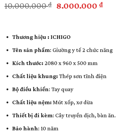
Giá
Giá
10.000.000
₫
8.000.000
₫
gốc
hiện
là:
tại
10.000.000 ₫.
là:
Thương
hiệu : ICHIGO
8.000.0
Tên sản phẩm
: Giường y tế 2 chức năng
Kích thước:
2080 x 960 x 500 mm
Chất liệu khung:
Thép sơn tĩnh điện
Bộ điều khiển
: Tay quay
Chất liệu nệm:
Mút xốp, xơ dừa
Thiết bị đi kèm
: Cây truyền dịch, bàn ăn.
Bảo hành
: 10 năm